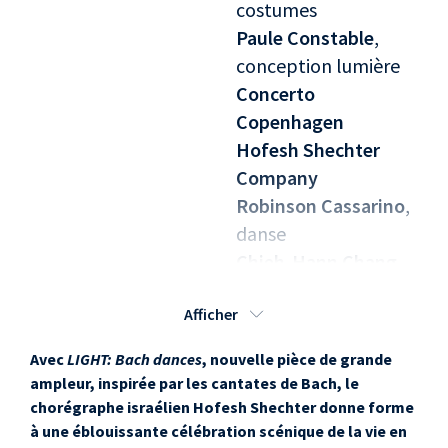
costumes
Paule Constable
,
conception lumière
Concerto
Copenhagen
Hofesh Shechter
Company
Robinson Cassarino
,
danse
Chieh-Hann Chang
,
danse
Afficher
Frédéric Despierre
,
danse
Avec
LIGHT: Bach dances
, nouvelle pièce de grande
Rachel Fallon
, danse
ampleur, inspirée par les cantates de Bach, le
Emma Farnell-
chorégraphe israélien Hofesh Shechter donne forme
Watson
, danse
à une éblouissante célébration scénique de la vie en