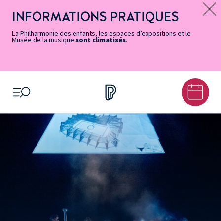
Vers
Menu
Menu
Aller
Pied
Plan
Recherche
la
accès
principal
au
de
du
INFORMATIONS PRATIQUES
Message d’information
page
rapides
contenu
page
site
Accessibilité
principal
La Philharmonie des enfants, les espaces d’expositions et le
Musée de la musique
sont climatisés
.
OUVRIR LE MENU