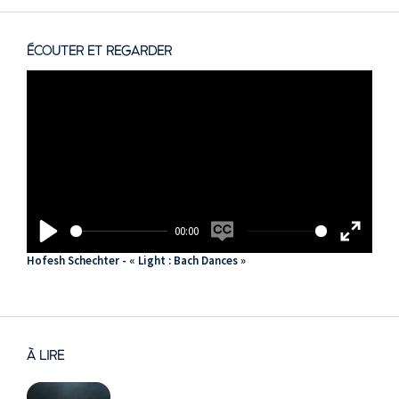
ÉCOUTER ET REGARDER
00:00
Play
Enable
Enter
Hofesh Schechter - « Light : Bach Dances »
captions
fullscreen
À LIRE