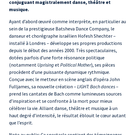
conjuguant magistralement danse, théâtre et
Natalia Gabrielczyk
,
musique.
danse
Adam
Ayant d’abord œuvré comme interprète, en particulier au
Khazhmuradov
,
sein de la prestigieuse Batsheva Dance Company, le
danseur et chorégraphe israélien Hofesh Shechter –
danse
installé à Londres – développe ses propres productions
Yeji Kim
, danse
depuis le début des années 2000. Très spectaculaires,
Rosalia Panepinto
,
dotées parfois d’une forte résonance politique
danse
(notamment
Uprising
et
Political Mother
), ses pièces
Jill Su-Jen Goh
,
procèdent d’une puissante dynamique rythmique.
danse
Conçue avec le metteur en scène anglais d’opéra John
Fulljames, sa nouvelle création –
Niek Wagenaar
LIGHT: Bach dances
,
–
prend les cantates de Bach comme lumineuses sources
danse
d’inspiration et se confronte à la mort pour mieux
Mary Bevan
, soprano
célébrer la vie. Alliant danse, théâtre et musique à un
Jennie Lomm
,
haut degré d’intensité, le résultat éblouit le cœur autant
soprano
que l’esprit.
Chisa Tanigaki
,
Note au public: Ce spectacle contient des témoignages