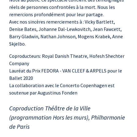
soprano
réels de personnes confrontées à la mort. Nous les
Mia Bergström
,
remercions profondément pour leur partage.
contralto
Avec nos sincères remerciements à : Vicky Bartlett,
Kristin Mulders
,
Denise Bates, Johanne Dal-Lewkovitch, Jean Fawcett,
Barry Gladwin, Nathan Johnson, Mogens Krabek, Anne
contralto
Skjelbo.
Gerald Geerink
, ténor
Zahid Siddiqui
, ténor
Coproducteurs: Royal Danish Theatre, Hofesh Shechter
Jakob Bloch
Company
Lauréat du Prix FEDORA - VAN CLEEF & ARPELS pour le
Jespersen
, basse
Ballet 2020
Yannis François
,
La collaboration avec le Concerto Copenhagen est
basse
soutenue par Augustinus Fonden
Coproduction Théâtre de la Ville
(programmation Hors les murs), Philharmonie
de Paris