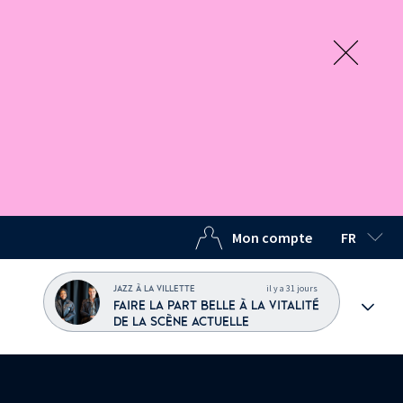
Mon compte
FR
LANGUE C
il y a 31 jours
JAZZ À LA VILLETTE
FAIRE LA PART BELLE À LA VITALITÉ
DE LA SCÈNE ACTUELLE