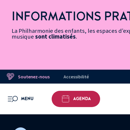
Vers
Menu
Menu
Aller
Pied
Plan
Recherche
la
accès
principal
au
de
du
INFORMATIONS PRA
page
rapides
contenu
page
site
Message d’information
Accessibilité
principal
La Philharmonie des enfants, les espaces d’exp
musique
sont climatisés
.
Soutenez-nous
Accessibilité
MENU
AGENDA
OUVRIR LE MENU