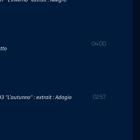
04:00
etto
3 "L’autunno" : extrait : Adagio
02:57