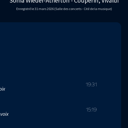
Sonia Wieder-Atherton - Couperin, Vivaldi
Enregistré le 31 mars 2026 (Salle des concerts - Cité de la musique)
19:31
oix
15:19
voix