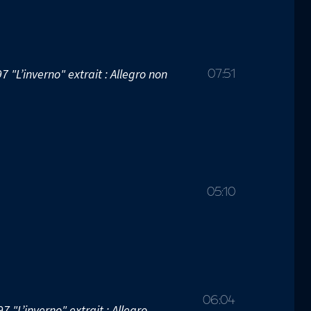
7 "L’inverno" extrait : Allegro non
07:51
05:10
06:04
7 "L’inverno" extrait : Allegro