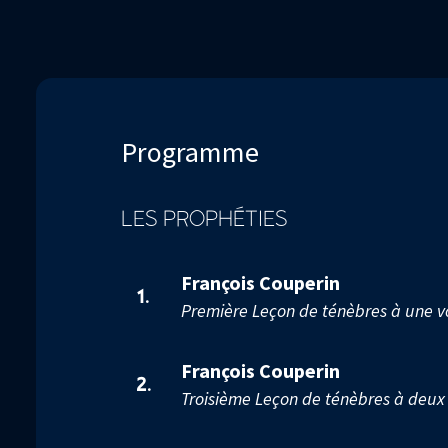
0
Volume
90%
Programme
LES PROPHÉTIES
François Couperin
1.
Première Leçon de ténèbres à une v
François Couperin
2.
Troisième Leçon de ténèbres à deux 