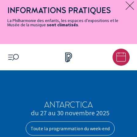
Vers
Menu
Menu
Aller
Pied
Plan
Recherche
la
accès
principal
au
de
du
INFORMATIONS PRATIQUES
Message d’information
page
rapides
contenu
page
site
Accessibilité
principal
La Philharmonie des enfants, les espaces d’expositions et le
Musée de la musique
sont climatisés
.
OUVRIR LE MENU
ANTARCTICA
du 27 au 30 novembre 2025
Toute la programmation du week-end