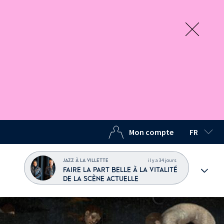
Mon compte
FR
LANGUE C
il y a 34 jours
JAZZ À LA VILLETTE
FAIRE LA PART BELLE À LA VITALITÉ
DE LA SCÈNE ACTUELLE