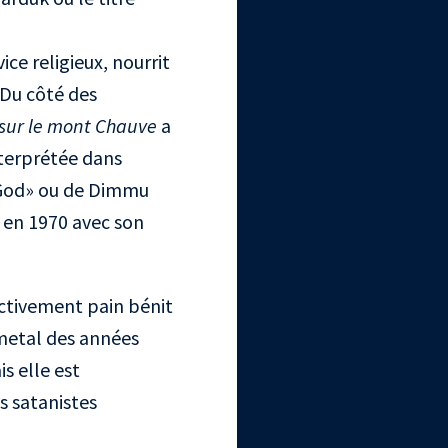
ce religieux, nourrit
 Du côté des
 sur le mont Chauve
a
nterprétée dans
k God» ou de Dimmu
 en 1970 avec son
fectivement pain bénit
 metal des années
s elle est
s satanistes