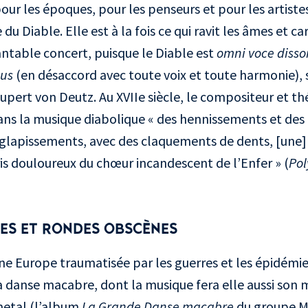
our les époques, pour les penseurs et pour les artistes
u Diable. Elle est à la fois ce qui ravit les âmes et car
ntable concert, puisque le Diable est
omni voce disso
ius
(en désaccord avec toute voix et toute harmonie), 
Rupert von Deutz. Au XVIIe siècle, le compositeur et th
ans la musique diabolique « des hennissements et des
glapissements, avec des claquements de dents, [une] 
s douloureux du chœur incandescent de l’Enfer » (
Po
ES ET RONDES OBSCÈNES
une Europe traumatisée par les guerres et les épidémie
a danse macabre, dont la musique fera elle aussi son mie
metal (l’album
La Grande Danse macabre
du groupe Ma