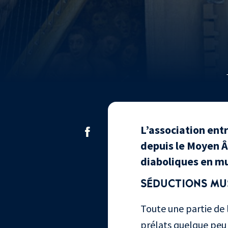
L’association ent
depuis le Moyen Â
diaboliques en m
SÉDUCTIONS MU
Toute une partie de 
prélats quelque peu r