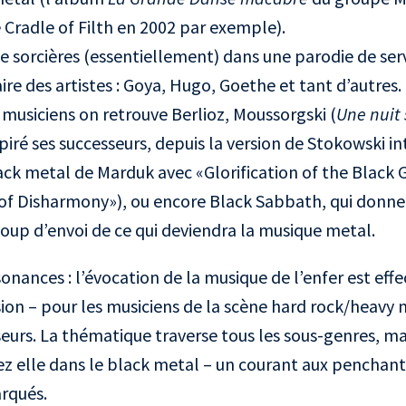
Cradle of Filth en 2002 par exemple).
e sorcières (essentiellement) dans une parodie de servi
re des artistes : Goya, Hugo, Goethe et tant d’autres.
musiciens on retrouve Berlioz, Moussorgski (
Une nuit
piré ses successeurs, depuis la version de Stokowski i
ack metal de Marduk avec «Glorification of the Blac
 of Disharmony»), ou encore Black Sabbath, qui donne
up d’envoi de ce qui deviendra la musique metal.
sonances : l’évocation de la musique de l’enfer est ef
ession – pour les musiciens de la scène hard rock/heavy
seurs. La thématique traverse tous les sous-genres, mai
z elle dans le black metal – un courant aux penchant
rqués.