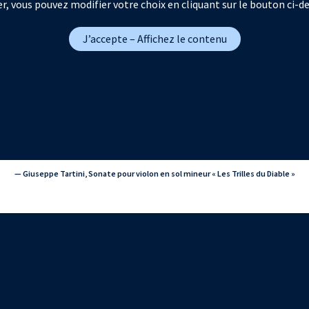
r, vous pouvez modifier votre choix en cliquant sur le bouton ci-d
J’accepte – Affichez le contenu
— Giuseppe Tartini, Sonate pour violon en sol mineur « Les Trilles du Diable »