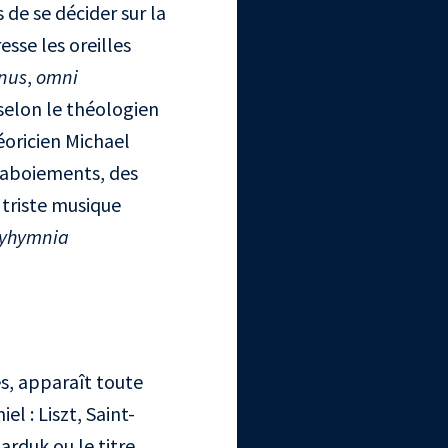
 de se décider sur la
esse les oreilles
nus
,
omni
selon le théologien
éoricien Michael
 aboiements, des
triste musique
lyhymnia
s, apparaît toute
l : Liszt, Saint-
rduk ou le titre