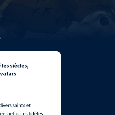
s
les siècles,
avatars
ivers saints et
ensuelle. Les fidèles