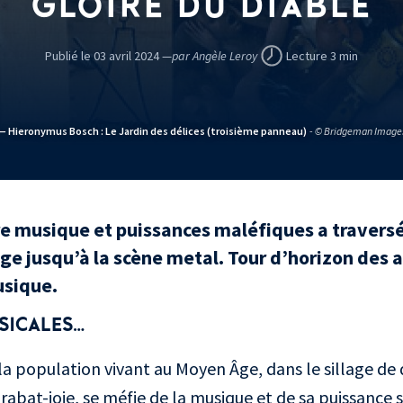
GLOIRE DU DIABLE
Publié le 03 avril 2024 —
par Angèle Leroy
Lecture 3 min
— Hieronymus Bosch : Le Jardin des délices (troisième panneau)
- © Bridgeman Image
re musique et puissances maléfiques a traversé 
ge jusqu’à la scène metal. Tour d’horizon des 
usique.
SICALES…
la population vivant au Moyen Âge, dans le sillage de d
abat-joie, se méfie de la musique et de sa puissance s