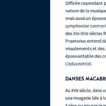
Difficile cependant p
nature de la musique d
mais aussi un épouva
symphoniae contrar
des XIe-XIIe siècles 
Praetorius entend d
miaulements et des 
épouvantable des cri
Caduceatrix
).
DANSES MACABR
Au XVe siècle, dans 
une imagerie liée à l
Saëns ou encore le 