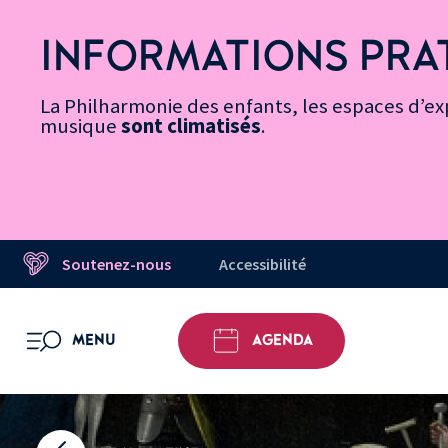
Vers
Menu
Menu
Aller
Pied
Plan
Recherche
la
accès
principal
au
de
du
INFORMATIONS PRA
page
rapides
contenu
page
site
Message d’information
Accessibilité
principal
La Philharmonie des enfants, les espaces d’exp
musique
sont climatisés
.
Soutenez-nous
Accessibilité
MENU
AGENDA
OUVRIR LE MENU