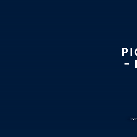
PI
-
— Irvi