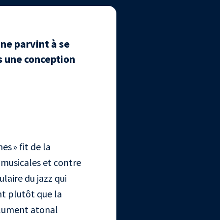
ne parvint à se
s une conception
s » fit de la
 musicales et contre
laire du jazz qui
t plutôt que la
olument atonal