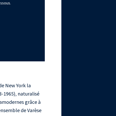
essous.
 de New York la
-1965), naturalisé
ramodernes grâce à
ensemble de Varèse