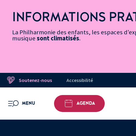
Vers
Menu
Menu
Aller
Pied
Plan
Recherche
la
accès
principal
au
de
du
INFORMATIONS PRA
page
rapides
contenu
page
site
Message d’information
Accessibilité
principal
La Philharmonie des enfants, les espaces d’exp
musique
sont climatisés
.
Soutenez-nous
Accessibilité
MENU
AGENDA
OUVRIR LE MENU