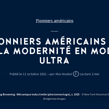
Pionniers américains
ONNIERS AMÉRICAINS
 LA MODERNITÉ EN MO
ULTRA
Publié le 11 octobre 2021 —
par Max Noubel
Lecture 2 min
ng Browning : Mécanique industrielle (photomontage), v. 1925
- © New York Historical S
Bridgeman Images