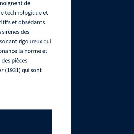
moignent de
ère technologique et
itifs et obsédants
 sirènes des
sonant rigoureux qui
sonance la norme et
 des pièces
er
(1931) qui sont