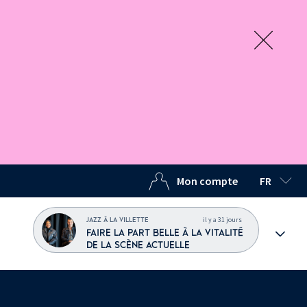
Mon compte
FR
LANGUE C
il y a 31 jours
JAZZ À LA VILLETTE
FAIRE LA PART BELLE À LA VITALITÉ
DE LA SCÈNE ACTUELLE