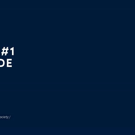
 #1
DE
ociety /