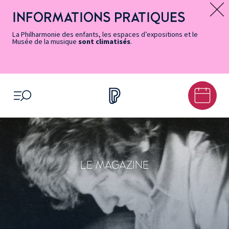
Vers
Menu
Menu
Aller
Pied
Plan
Recherche
la
accès
principal
au
de
du
INFORMATIONS PRATIQUES
Message d’information
page
rapides
contenu
page
site
Accessibilité
principal
La Philharmonie des enfants, les espaces d’expositions et le
Musée de la musique
sont climatisés
.
OUVRIR LE MENU
LE MAGAZINE