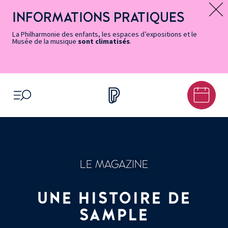
Vers
Menu
Menu
Aller
Pied
Plan
Recherche
la
accès
principal
au
de
du
INFORMATIONS PRATIQUES
Message d’information
page
rapides
contenu
page
site
Accessibilité
principal
La Philharmonie des enfants, les espaces d’expositions et le
Musée de la musique
sont climatisés
.
OUVRIR LE MENU
LE MAGAZINE
UNE HISTOIRE DE
SAMPLE