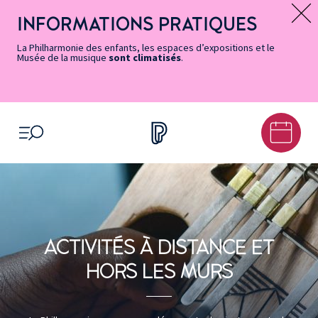
Vers
Menu
Menu
Aller
Pied
Plan
Recherche
la
accès
principal
au
de
du
INFORMATIONS PRATIQUES
Message d’information
page
rapides
contenu
page
site
Accessibilité
principal
La Philharmonie des enfants, les espaces d’expositions et le
Musée de la musique
sont climatisés
.
OUVRIR LE MENU
ACTIVITÉS À DISTANCE ET
HORS LES MURS