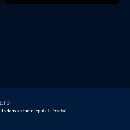
Pygmalion - Raphaël Pichon
30 janvier 2018
Extraits
LETS
BACH EN SEPT PAROLES III -
ts dans un cadre légal et sécurisé.
L’APPEL
Pygmalion - Raphaël Pichon