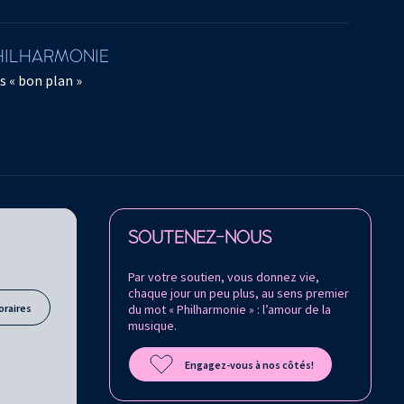
11 décembre 2017
PHILHARMONIE
s « bon plan »
Retrouvez la Philharmonie de Paris sur
SOUTENEZ-NOUS
Par votre soutien, vous donnez vie,
chaque jour un peu plus, au sens premier
oraires
du mot « Philharmonie » : l’amour de la
musique.
Engagez-vous à nos côtés!