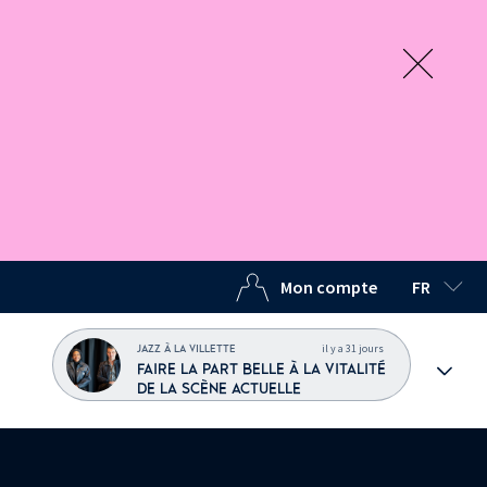
Mon compte
FR
LANGUE C
il y a 31 jours
JAZZ À LA VILLETTE
FAIRE LA PART BELLE À LA VITALITÉ
DE LA SCÈNE ACTUELLE