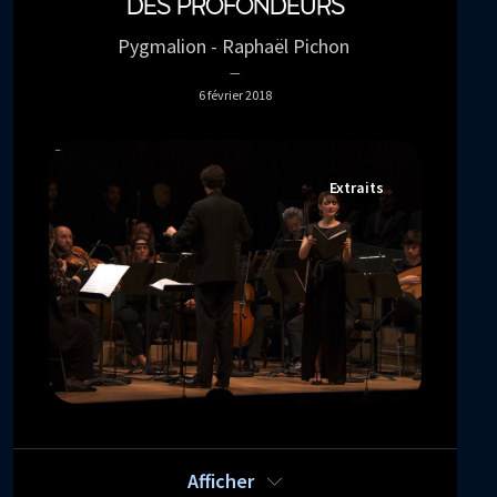
DES PROFONDEURS
Pygmalion - Raphaël Pichon
6 février 2018
Extraits
BACH EN SEPT PAROLES IV -
CHÂTIMENTS
Afficher