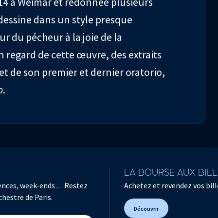
14 à Weimar et redonnée plusieurs
 dessine dans un style presque
ur du pécheur à la joie de la
n regard de cette œuvre, des extraits
et de son premier et dernier oratorio,
o
.
LA BOURSE AUX BIL
férences, week-ends… Restez
Achetez et revendez vos bille
chestre de Paris.
Découvrir