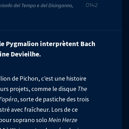
l trionfo del Tempo e del Disinganno,
01:42
le Pygmalion interprètent Bach
ine Devieilhe.
lion de Pichon, c’est une histoire
eurs projets, comme le disque
The
 l’opéra
, sorte de pastiche des trois
tré avec fraîcheur. Lors de ce
e pour soprano solo
Mein Herze