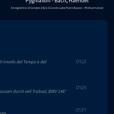
Pygmalion - Bach, Haendel
Enregistré le 19 octobre 2021 (Grande salle Pierre Boulez - Philharmonie)
Il trionfo del Tempo e del
01:22
01:25
 müssen durch viel Trübsal, BWV 146"
01:37
199