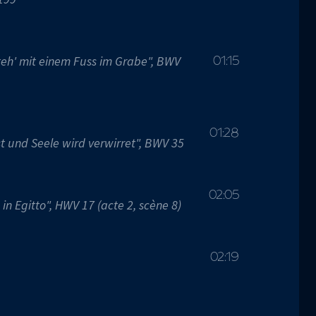
 steh' mit einem Fuss im Grabe", BWV
01:15
01:28
st und Seele wird verwirret", BWV 35
02:05
 in Egitto", HWV 17 (acte 2, scène 8)
02:19