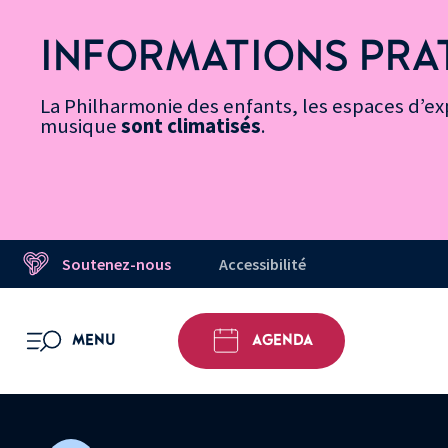
Vers
Menu
Menu
Aller
Pied
Plan
Recherche
la
accès
principal
au
de
du
INFORMATIONS PRA
page
rapides
contenu
page
site
Message d’information
Accessibilité
principal
La Philharmonie des enfants, les espaces d’exp
musique
sont climatisés
.
Soutenez-nous
Accessibilité
MENU
AGENDA
OUVRIR LE MENU