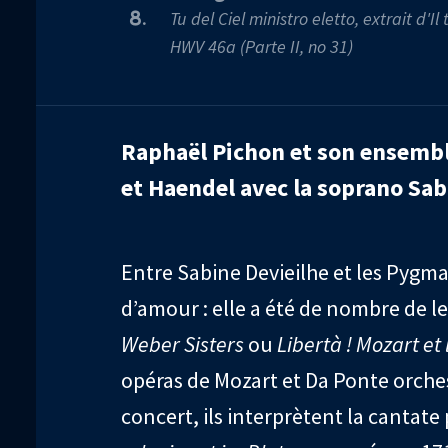
Tu del Ciel ministro eletto, extrait d'I
8.
HWV 46a (Parte II, no 31)
Raphaël Pichon et son ensemb
et Haendel avec la soprano Sab
Entre Sabine Devieilhe et les Pygma
d’amour : elle a été de nombre de l
Weber Sisters
ou
Libertà ! Mozart et
opéras de Mozart et Da Ponte orches
concert, ils interprètent la cantat