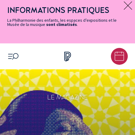
Vers
Menu
Menu
Aller
Pied
Plan
Recherche
la
accès
principal
au
de
du
INFORMATIONS PRATIQUES
Message d’information
page
rapides
contenu
page
site
Accessibilité
principal
La Philharmonie des enfants, les espaces d’expositions et le
Musée de la musique
sont climatisés
.
OUVRIR LE MENU
LE MAGAZINE