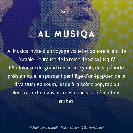
Série
AL MUSIQA
Al Musica invite à un voyage visuel et sonore allant de
l’Arabie Heureuse de la reine de Saba jusqu’à
l’Andalousie du grand musicien Zyriab, de la période
préislamique, en passant par l’âge d’or égyptien de la
diva Oum Kalsoum, jusqu’à la scène pop, rap ou
électro, sortie dans les rues depuis les révolutions
arabes.
© Sabir design studio, Marco Maione & Tristan Maillet