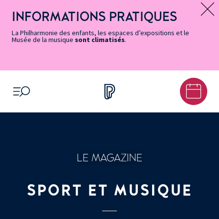
Vers
Menu
Menu
Aller
Pied
Plan
Recherche
la
accès
principal
au
de
du
INFORMATIONS PRATIQUES
Message d’information
page
rapides
contenu
page
site
Accessibilité
principal
La Philharmonie des enfants, les espaces d’expositions et le
Musée de la musique
sont climatisés
.
OUVRIR LE MENU
LE MAGAZINE
SPORT ET MUSIQUE