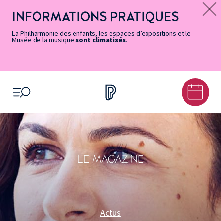
Vers
Menu
Menu
Aller
Pied
Plan
Recherche
la
accès
principal
au
de
du
INFORMATIONS PRATIQUES
Message d’information
page
rapides
contenu
page
site
Accessibilité
principal
La Philharmonie des enfants, les espaces d’expositions et le
Musée de la musique
sont climatisés
.
OUVRIR LE MENU
LE MAGAZINE
Actus