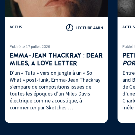
ACTUS
ACTUS
LECTURE 4 MIN
Publié le 17 juillet 2026
Publié 
EMMA-JEAN THACKRAY : DEAR
PET
MILES, A LOVE LETTER
PO
D’un « Tutu » version jungle à un « So
Entre
What » post-funk, Emma-Jean Thackray
and B
s’empare de compositions issues de
de Ge
toutes les époques d’un Miles Davis
d’une
électrique comme acoustique, à
Charl
commencer par Sketches …
mêle