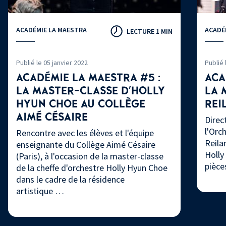
ACADÉMIE LA MAESTRA
ACADÉ
LECTURE 1 MIN
Publié le 05 janvier 2022
Publié
ACADÉMIE LA MAESTRA #5 :
ACA
LA MASTER-CLASSE D'HOLLY
LA 
HYUN CHOE AU COLLÈGE
REI
AIMÉ CÉSAIRE
Direc
l'Orc
Rencontre avec les élèves et l'équipe
Reila
enseignante du Collège Aimé Césaire
Holly
(Paris), à l'occasion de la master-classe
pièce
de la cheffe d'orchestre Holly Hyun Choe
dans le cadre de la résidence
artistique …