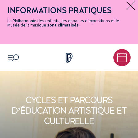
Vers
Menu
Menu
Aller
Pied
Plan
Recherche
la
accès
principal
au
de
du
INFORMATIONS PRATIQUES
Message d’information
page
rapides
contenu
page
site
Accessibilité
principal
La Philharmonie des enfants, les espaces d’expositions et le
Musée de la musique
sont climatisés
.
OUVRIR LE MENU
CYCLES ET PARCOURS
DʼÉDUCATION ARTISTIQUE ET
CULTURELLE