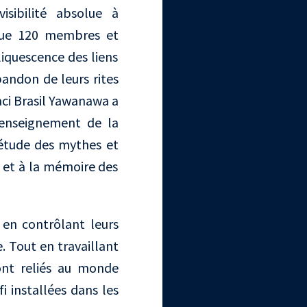
sibilité absolue à
 que 120 membres et
liquescence des liens
bandon de leurs rites
aci Brasil Yawanawa a
l'enseignement de la
'étude des mythes et
r et à la mémoire des
 en contrôlant leurs
e. Tout en travaillant
sont reliés au monde
 installées dans les