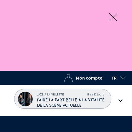
Mon compte
FR
LANGUE C
il y a 32 jours
JAZZ À LA VILLETTE
FAIRE LA PART BELLE À LA VITALITÉ
DE LA SCÈNE ACTUELLE