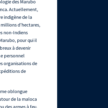
ologie des Marubo
inca. Actuellement,
e indigène de la
5 millions d'hectares,
es non-Indiens
Marubo, pour qui il
breux à devenir
(le personnel
es organisations de
xpéditions de
orme oblongue
autour de la maloca
ou des armes à feu.