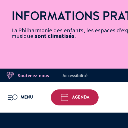
Vers
Menu
Menu
Aller
Pied
Plan
Recherche
la
accès
principal
au
de
du
INFORMATIONS PRA
page
rapides
contenu
page
site
Message d’information
Accessibilité
principal
La Philharmonie des enfants, les espaces d’exp
musique
sont climatisés
.
Soutenez-nous
Accessibilité
MENU
AGENDA
OUVRIR LE MENU