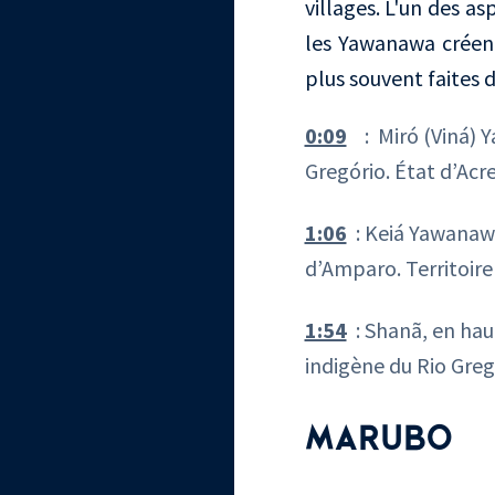
villages. L'un des a
les Yawanawa créent
plus souvent faites 
0:09
: Miró (Viná) 
Gregório. État d’Acre
1:06
: Keiá Yawanawá
d’Amparo. Territoire 
1:54
: Shanã, en haut
indigène du Rio Gregó
MARUBO