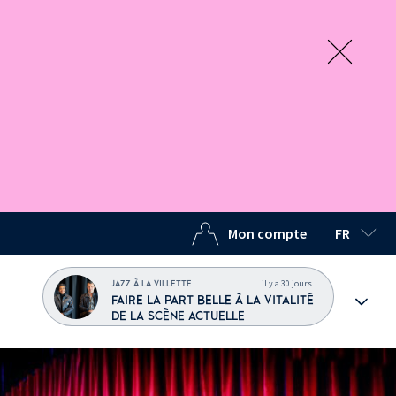
Mon compte
FR
LANGUE C
il y a 30 jours
JAZZ À LA VILLETTE
FAIRE LA PART BELLE À LA VITALITÉ
DE LA SCÈNE ACTUELLE