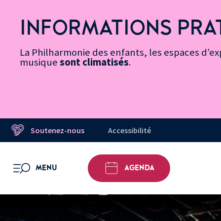
Vers
Menu
Menu
Aller
Pied
Plan
Recherche
la
accès
principal
au
de
du
INFORMATIONS PRA
page
rapides
contenu
page
site
Message d’information
Accessibilité
principal
La Philharmonie des enfants, les espaces d’exp
musique
sont climatisés
.
Soutenez-nous
Accessibilité
MENU
AGENDA
OUVRIR LE MENU